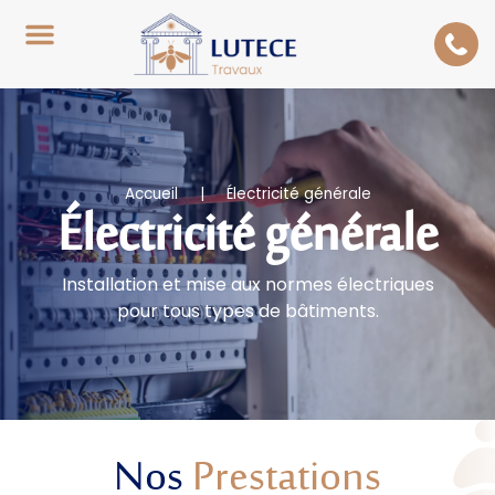
NOS SERVICES
NOS RÉALISATIONS
DEVIS & CONTACT
Accueil
|
Électricité générale
Électricité générale
Installation et mise aux normes électriques
pour tous types de bâtiments.
Nos
Prestations