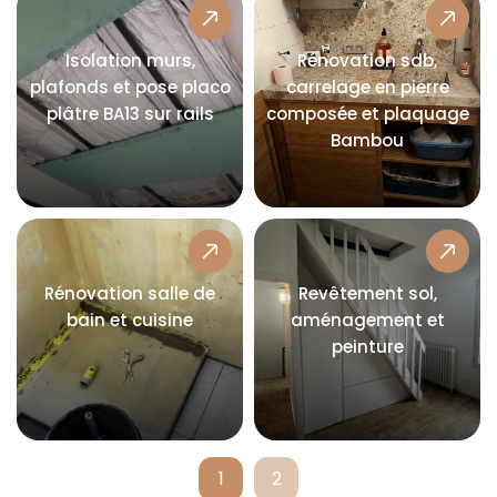
Isolation murs,
Rénovation sdb,
plafonds et pose placo
carrelage en pierre
plâtre BA13 sur rails
composée et plaquage
Bambou
Rénovation salle de
Revêtement sol,
bain et cuisine
aménagement et
peinture
1
2